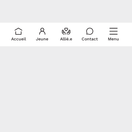
Accueil
Jeune
Allié.e
Contact
Menu
Liens rapides
Ressources
Pour nous
rejoindre
Je suis un.e allié.e
Trouver du soutien
Écris-nous!
Je suis un.e jeune
La médicalisation
Politique de
Signez notre
Documentation
collecte et
déclaration
Revue de presse
utilisation de
commune
renseignements
personnels
Gardons contact