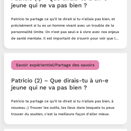
jeune qui ne va pas bien ?
qui concerne NOTRE santé mentale. »
Patricio te partage ce qu'il te dirait si tu n'allais pas bien, et
précisément si tu es un homme vivant avec un trouble de la
personnalité limite. On n'est pas seul-e à vivre avec nos enjeux
de santé mentale. Il est important de s'ouvrir pour voir que les
autres aussi vivent des choses similaires. C'est rassurant et ça
brise l'isolement que l'on ressent quand on est jeune avec des
troubles en santé mentale. Parler permet aussi de
déstigmatiser et d'être simplement écouté-e.
Savoir expérientiel/Partage des savoirs
Patricio (2) – Que dirais-tu à un-e
jeune qui ne va pas bien ?
Patricio te partage ce qu'il te dirait si tu n'allais pas bien, à
nouveau ;) Trouver les outils, les lieux dans lesquels tu peux
trouver du soutien, c'est la meilleure façon d'aller mieux.