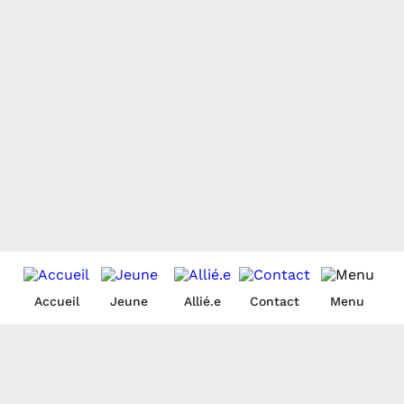
Accueil
Jeune
Allié.e
Contact
Menu
Liens rapides
Ressources
Pour nous
rejoindre
Je suis un.e allié.e
Trouver du soutien