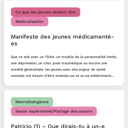
Ce que les jeunes veulent dire
Médicalisation
Manifeste des jeunes médicamenté-
es
Que ce soit avec un TDAH, un trouble de la personnalité limite,
une dépression, un choc post-traumatique ou encore une
anxiété généralisée, les jeunes avec des enjeux de santé
mentale ont besoin d'être entendu-es et vu-es entièrement,
pas simplement via cet enjeu. Il est important de respecter
les droits des jeunes comme l'accès à : l'information la
participation au traitement l'accompagnement au
consentement libre et éclairé dans leur traitement L'attente,
Neurodivergence
jusqu'à parfois 2 ans, pour recevoir l'aide adéquate donne le
Savoir expérientiel/Partage des savoirs
sentiment aux jeunes d'être abandonné-es et délaissé-es par
le système. « Ces enjeux nous concernent, mais on ne
Patricio (1) – Que dirais-tu à un-e
reconnait pas notre participation égalitaire sur tout question