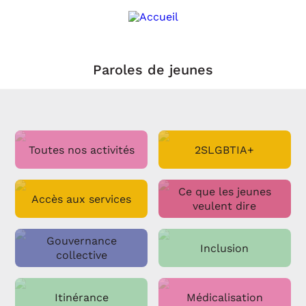
Paroles de jeunes
Toutes nos activités
2SLGBTIA+
Ce que les jeunes
Accès aux services
veulent dire
Gouvernance
Inclusion
collective
Itinérance
Médicalisation