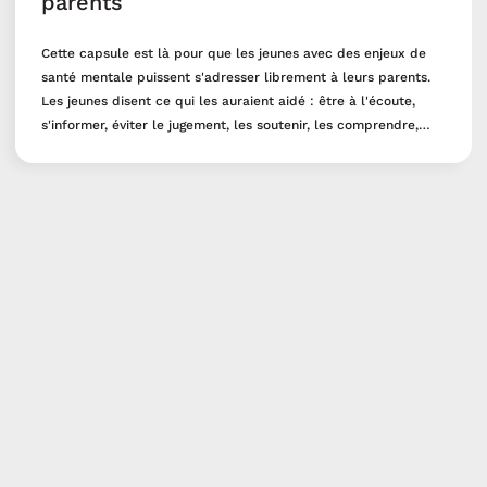
parents
Cette capsule est là pour que les jeunes avec des enjeux de
santé mentale puissent s'adresser librement à leurs parents.
Les jeunes disent ce qui les auraient aidé : être à l'écoute,
s'informer, éviter le jugement, les soutenir, les comprendre,
chercher la vérité, voir que c'est important pour eux, leur
donner de l'affection... L'aspect de la confiance envers
l'enfant est aussi important pour lui permettre de nommer ses
difficultés aux professionnel.les. Pour finir, il est important de
se laisser du temps et de donner à l'enfant l'amour dont iel a
besoin.