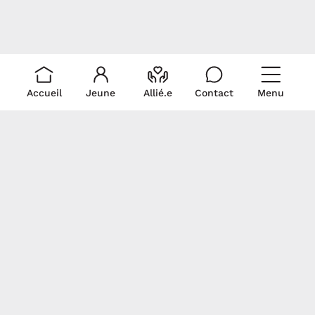
Accueil
Jeune
Allié.e
Contact
Menu
Liens rapides
Ressources
Pour nous
rejoindre
Je suis un.e allié.e
Trouver du soutien
Écris-nous!
Je suis un.e jeune
La médicalisation
Politique de
Signez notre
Documentation
collecte et
déclaration
Revue de presse
utilisation de
commune
renseignements
personnels
Gardons contact