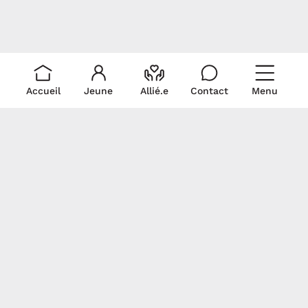
Accueil
Jeune
Allié.e
Contact
Menu
Liens rapides
Ressources
Pour nous
rejoindre
Je suis un.e allié.e
Trouver du soutien
Écris-nous!
Je suis un.e jeune
La médicalisation
Politique de
Signez notre
Documentation
collecte et
déclaration
Revue de presse
utilisation de
commune
renseignements
personnels
Gardons contact