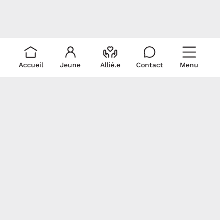
Accueil
Jeune
Allié.e
Contact
Menu
Liens rapides
Ressources
Pour nous
rejoindre
Je suis un.e allié.e
Trouver du soutien
Écris-nous!
Je suis un.e jeune
La médicalisation
Politique de
Signez notre
Documentation
collecte et
déclaration
Revue de presse
utilisation de
commune
renseignements
personnels
Gardons contact