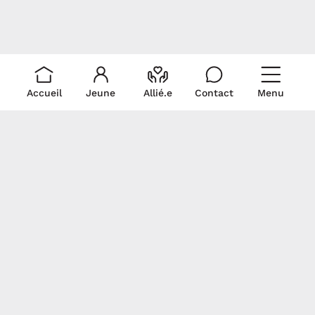
Accueil
Jeune
Allié.e
Contact
Menu
Liens rapides
Ressources
Pour nous
rejoindre
Je suis un.e allié.e
Trouver du soutien
Écris-nous!
Je suis un.e jeune
La médicalisation
Politique de
Signez notre
Documentation
collecte et
déclaration
Revue de presse
utilisation de
commune
renseignements
personnels
Gardons contact