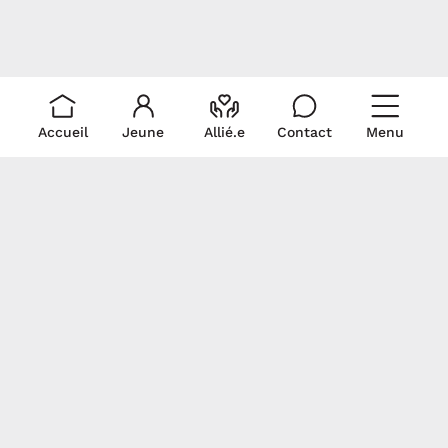
Accueil
Jeune
Allié.e
Contact
Menu
Liens rapides
Ressources
Pour nous
rejoindre
Je suis un.e allié.e
Trouver du soutien
Écris-nous!
Je suis un.e jeune
La médicalisation
Politique de
Signez notre
Documentation
collecte et
déclaration
Revue de presse
utilisation de
commune
renseignements
personnels
Gardons contact