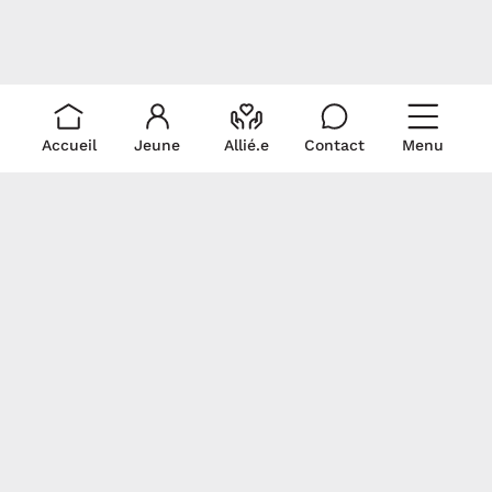
Accueil
Jeune
Allié.e
Contact
Menu
Liens rapides
Ressources
Pour nous
rejoindre
Je suis un.e allié.e
Trouver du soutien
Écris-nous!
Je suis un.e jeune
La médicalisation
Politique de
Signez notre
Documentation
collecte et
déclaration
Revue de presse
utilisation de
commune
renseignements
personnels
Gardons contact