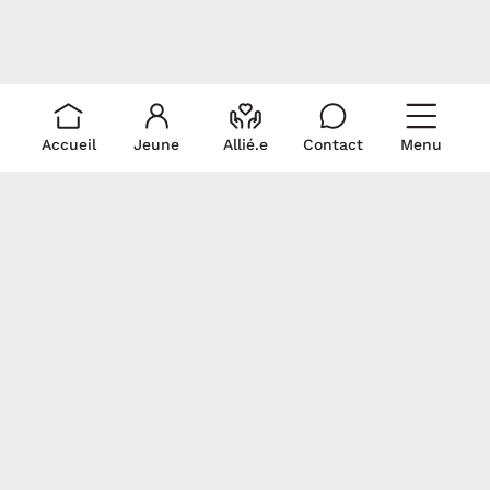
Accueil
Jeune
Allié.e
Contact
Menu
Liens rapides
Ressources
Pour nous
rejoindre
Je suis un.e allié.e
Trouver du soutien
Écris-nous!
Je suis un.e jeune
La médicalisation
Politique de
Signez notre
Documentation
collecte et
déclaration
Revue de presse
utilisation de
commune
renseignements
personnels
Gardons contact