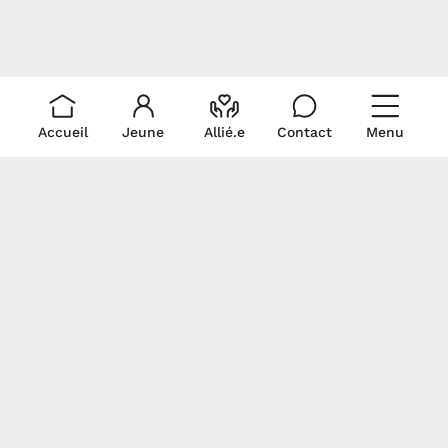
Accueil
Jeune
Allié.e
Contact
Menu
Liens rapides
Ressources
Pour nous
rejoindre
Je suis un.e allié.e
Trouver du soutien
Écris-nous!
Je suis un.e jeune
La médicalisation
Politique de
Signez notre
Documentation
collecte et
déclaration
Revue de presse
utilisation de
commune
renseignements
personnels
Gardons contact