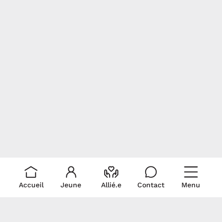
Accueil
Jeune
Allié.e
Contact
Menu
Liens rapides
Ressources
Pour nous