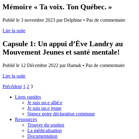
Mémoire « Ta voix. Ton Québec. »
Publié le 3 novembre 2023 par Delphine • Pas de commentaire
Lire la suite
Capsule 1: Un appui d’Ève Landry au
Mouvement Jeunes et santé mentale!
Publié le 12 Décembre 2022 par Hamak • Pas de commentaire
Lire la suite
Pagination
Précédent
1
2
3
des
Liens rapides
Je suis un.e allié.e
publications
Je suis un.e jeune
Signez notre déclaration commune
Ressources
Trouver du soutien
La médicalisation
Documentation