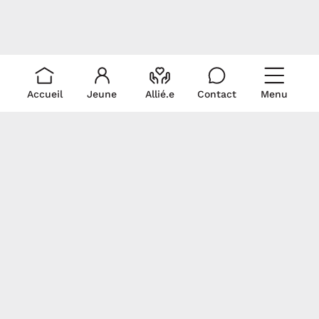
Accueil
Jeune
Allié.e
Contact
Menu
Liens rapides
Ressources
Pour nous
rejoindre
Je suis un.e allié.e
Trouver du soutien
Écris-nous!
Je suis un.e jeune
La médicalisation
Politique de
Signez notre
Documentation
collecte et
déclaration
Revue de presse
utilisation de
commune
renseignements
personnels
Gardons contact