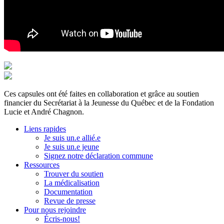
Ces capsules ont été faites en collaboration et grâce au soutien
financier du Secrétariat à la Jeunesse du Québec et de la Fondation
Lucie et André Chagnon.
Liens rapides
Je suis un.e allié.e
Je suis un.e jeune
Signez notre déclaration commune
Ressources
Trouver du soutien
La médicalisation
Documentation
Revue de presse
Pour nous rejoindre
Écris-nous!