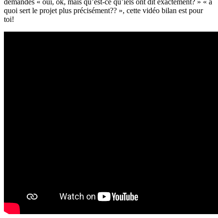
demandes « oui, ok, mais qu’est-ce qu’iels ont dit exactement? » « à
quoi sert le projet plus précisément?? », cette vidéo bilan est pour
toi!